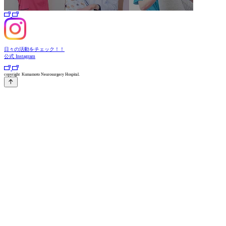
日々の活動をチェック！！
公式
Instagram
copyright Kumamoto Neurosurgery Hospital.