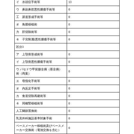
イ 水頭症手術等
13
ウ 鼻副鼻腔悪性腫瘍手術等
0
工 尿道形成手術等
0
オ 角膜移植術
0
力 肝切除術等
0
キ 子宮附属l悪性腫瘍手術等
0
区分3
ア 上顎骨形成術等
0
イ 上顎骨悪性腫瘍手術等
0
ウ バセドウ甲状腺全摘（亜全摘）
0
術（両葉）
エ 母指化手術等
0
オ 内反足手術等
0
カ 食道切除再建術等
0
キ 同種腎移植術等
0
人工闋節置換術
0
乳見外科施設基準対象手術
0
ペースメーカー移植術及びペースメ
0
ーカー交換術（電池交換を含む）