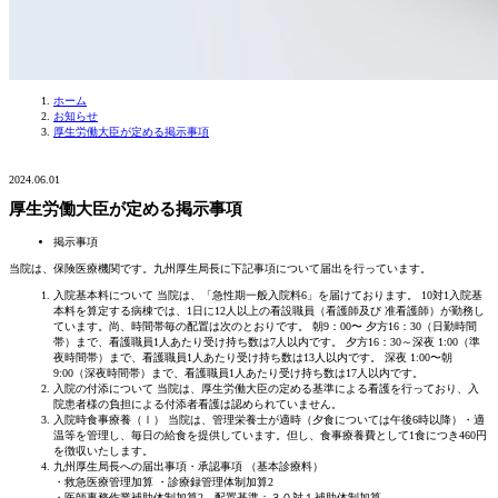
ホーム
お知らせ
厚生労働大臣が定める掲示事項
2024.06.01
厚生労働大臣が定める掲示事項
掲示事項
当院は、保険医療機関です。九州厚生局長に下記事項について届出を行っています。
入院基本料について 当院は、「急性期一般入院料6」を届けております。 10対1入院基
本料を算定する病棟では、1日に12人以上の看設職員（看護師及び 准看護師）が勤務し
ています。尚、時間帯毎の配置は次のとおりです。 朝9：00〜 夕方16：30（日勤時間
帯）まで、看護職員1人あたり受け持ち数は7人以内です。 夕方16：30～深夜 1:00（準
夜時間帯）まで、看護職員1人あたり受け持ち数は13人以内です。 深夜 1:00〜朝
9:00（深夜時間帯）まで、看護職員1人あたり受け持ち数は17人以内です。
入院の付添について 当院は、厚生労働大臣の定める基準による看護を行っており、入
院患者様の負担による付添者看護は認められていません。
入院時食事療養（Ⅰ） 当院は、管理栄養士が適時（夕食については午後6時以降）・適
温等を管理し、毎日の給食を提供しています。但し、食事療養費として1食につき460円
を徴収いたします。
九州厚生局長への届出事項・承認事項 （基本診療料）
・救急医療管理加算 ・診療録管理体制加算2
・医師事務作業補助体制加算2 配置基準：３０対１補助体制加算