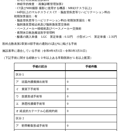
・神経学的検査 ・画像診断管理加算2
・CT及びMRI撮影 撮影に使用する機器：MRI(3テスラ以上)
・64列以上のマルチスライス CT ・脳血管疾患等リハビリテーション料(I)
初期加算届出：有
・脳血管疾患等リハビリテーション料(I) 初期加算届出：有
・脳刺激装置植込術及び脳刺激装置交換術
・ペースメーカー移植術及びペースメーカー交換術
・夜間休日救急搬送医学管理料
・酸素の購入単価 LGC 算定単価：0.32円 小型ボンベ 算定単価：2.35円
医科点数表第2章第10部手術の通則の5及び6に掲げる手術
施設基準に適合している手術（令和4年4月1日～令和5年3月31日）
（下記手術に関する経験が１０年以上ある常勤医師が１名以上配置）
手術の区分
手術件数
区分１
ア 頭蓋内腫瘤摘出術等
0
イ 黄斑下手術等
0
ウ 鼓膜形成手術等
0
エ 肺悪性腫瘍手術等
0
オ 経皮的カテーテル心筋焼灼術
0
区分 2
ア 靭帯断裂形成手術等
0