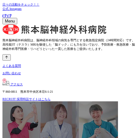
日々の活動をチェック！！
公式
Instagram
Menu
熊本脳神経外科病院は、脳神経外科領域の病気を専門とする救急指定病院（24時間対応）です。
高性能3T（テスラ）MRIを駆使した「脳ドック」にも力を注いでおり、予防医療・救急医療・脳
神経外科専門医療・リハビリといった一貫した医療をご提供いたします。
よくある質問
お問い合わせ
アクセス
〒860-0811 熊本市中央区本荘6-1-21
RECRUIT
採用特設サイトはこちら