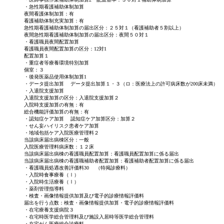
・急性期看護補助体制加算
夜間看護体制加算：有
看護補助体制充実加算：有
急性期看護補助体制加算の届出区分：２５対１（看護補助者５割以上）
夜間急性期看護補助体制加算の届出区分：夜間５０対１
・看護職員夜間配置加算
看護職員夜間配置加算の区分：12対1
配置加算１
・重症者等療養環境特別加算
個室：３
・後発医薬品使用体制加算1
・データ提出加算 データ提出加算１・３（ロ：医療法上の許可病床数が200床未満）
・入退院支援加算
入退院支援加算の区分：入退院支援加算２
入院時支援加算の有無：有
総合機能評価加算の有無：有
・認知症ケア加算 認知症ケア加算区分：加算２
・せん妄ハイリスク患者ケア加算
・地域包括ケア入院医療管理料２
当該病床届出病棟区分：一般
入院医療管理料病床数：１２床
当該病床届出病棟の看護職員配置加算：看護職員配置加算に係る届出
当該病床届出病棟の看護職補助者配置加算：看護補助者配置加算に係る届出
・看護職員処遇改善評価料30 （特掲診療料）
・入院時食事療養（Ⅰ）
・入院時生活療養（Ⅰ）
・薬剤管理指導料
・検査・画像情報提供加算及び電子的診療情報評価料
届出を行う点数：検査・画像情報提供加算・電子的診療情報評価料
・在宅療養支援病院３
・在宅時医学総合管理料及び施設入居時等医学総合管理料
・在宅がん医療総合診療料