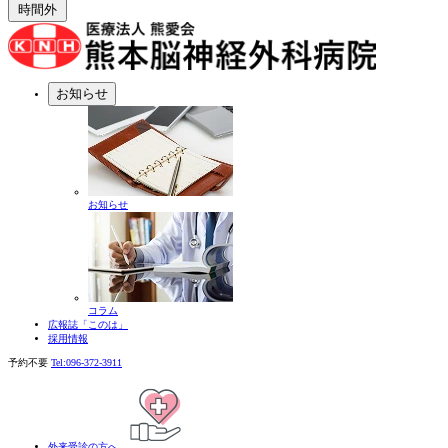
時間外
お知らせ
お知らせ
コラム
広報誌「このは」
採用情報
予約不要
Tel:
096-372-3911
外来受診の方へ