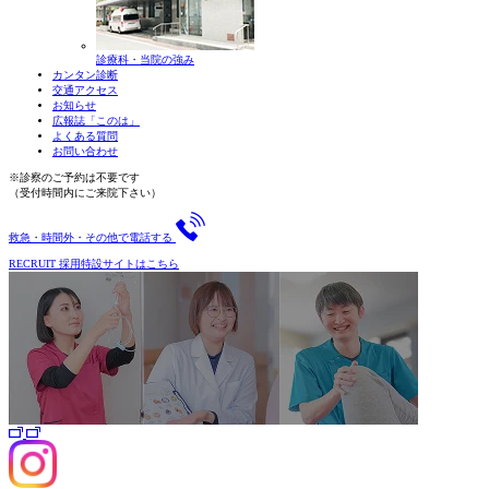
診療科・当院の強み
カンタン診断
交通アクセス
お知らせ
広報誌「このは」
よくある質問
お問い合わせ
※診察のご予約は不要です
（受付時間内にご来院下さい）
救急・時間外・その他で電話する
RECRUIT
採用特設サイトはこちら