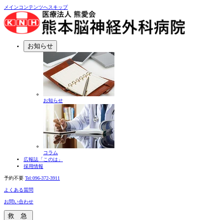
メインコンテンツへスキップ
お知らせ
お知らせ
コラム
広報誌「このは」
採用情報
予約不要
Tel:
096-372-3911
よくある質問
お問い合わせ
救 急