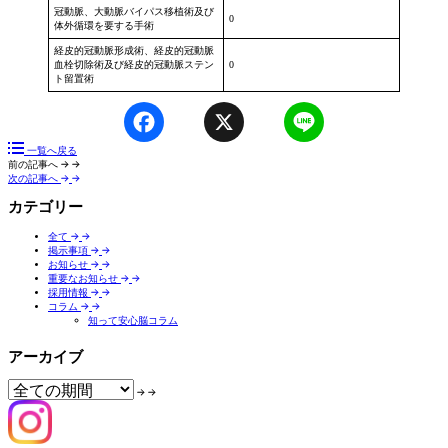
冠動脈、大動脈バイパス移植術及び
0
体外循環を要する手術
経皮的冠動脈形成術、経皮的冠動脈
血栓切除術及び経皮的冠動脈ステン
0
ト留置術
Facebook
X
Line
一覧へ戻る
前の記事へ
次の記事へ
カテゴリー
全て
掲示事項
お知らせ
重要なお知らせ
採用情報
コラム
知って安心脳コラム
アーカイブ