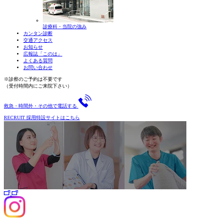
診療科・当院の強み
カンタン診断
交通アクセス
お知らせ
広報誌「このは」
よくある質問
お問い合わせ
※診察のご予約は不要です
（受付時間内にご来院下さい）
救急・時間外・その他で電話する
RECRUIT
採用特設サイトはこちら