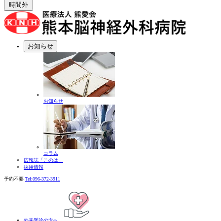
時間外
お知らせ
お知らせ
コラム
広報誌「このは」
採用情報
予約不要
Tel:
096-372-3911
外来受診の方へ