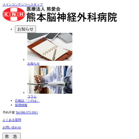
メインコンテンツへスキップ
お知らせ
お知らせ
コラム
広報誌「このは」
採用情報
予約不要
Tel:
096-372-3911
よくある質問
お問い合わせ
救 急