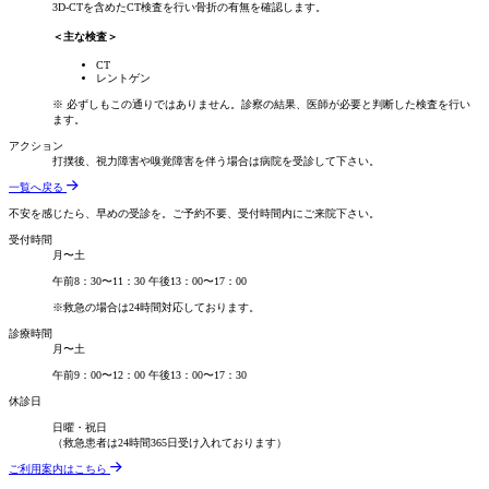
3D-CTを含めたCT検査を行い骨折の有無を確認します。
＜主な検査＞
CT
レントゲン
※ 必ずしもこの通りではありません。診察の結果、医師が必要と判断した検査を行い
ます。
アクション
打撲後、視力障害や嗅覚障害を伴う場合は病院を受診して下さい。
一覧へ戻る
不安を感じたら、早めの受診を。
ご予約不要、受付時間内にご来院下さい。
受付時間
月〜土
午前
8：30〜11：30
午後
13：00〜17：00
※救急の場合は24時間対応しております。
診療時間
月〜土
午前
9：00〜12：00
午後
13：00〜17：30
休診日
日曜・祝日
（救急患者は24時間365日受け入れております）
ご利用案内はこちら