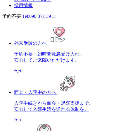
採用情報
予約不要
Tel:
096-372-3911
外来受診の方へ
予約不要・24時間救急受け入れ。
安心してご来院いただけます。
面会・入院中の方へ
入院手続きから面会・退院支援まで。
安心して入院生活を送れる体制を。