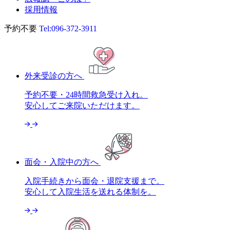
採用情報
予約不要
Tel:
096-372-3911
外来受診の方へ
予約不要・24時間救急受け入れ。
安心してご来院いただけます。
面会・入院中の方へ
入院手続きから面会・退院支援まで。
安心して入院生活を送れる体制を。